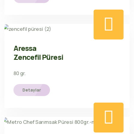
Aressa
Zencefil Püresi
80 gr.
Detaylar